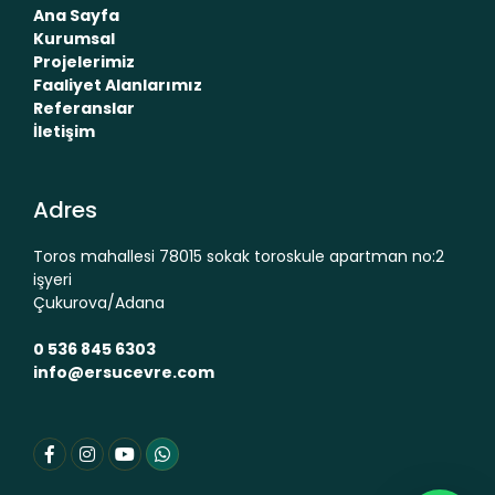
Ana Sayfa
Kurumsal
Projelerimiz
Faaliyet Alanlarımız
Referanslar
İletişim
Adres
Toros mahallesi 78015 sokak toroskule apartman no:2
işyeri
Çukurova/Adana
0 536 845 6303
info@ersucevre.com